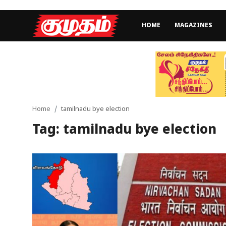
HOME
MAGAZINES
Home
Magazines
Games
Home
tamilnadu bye election
Tag: tamilnadu bye election
Cinema
Videos
Health
Sports
Special Story