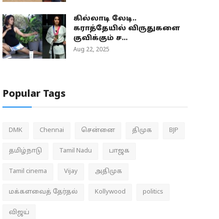
கில்லாடி லேடி..
கராத்தேயில் விருதுகளை
குவிக்கும் ச...
Aug 22, 2025
Popular Tags
DMK
Chennai
சென்னை
திமுக
BJP
தமிழ்நாடு
Tamil Nadu
பாஜக
Tamil cinema
Vijay
அதிமுக
மக்களவைத் தேர்தல்
Kollywood
politics
விஜய்