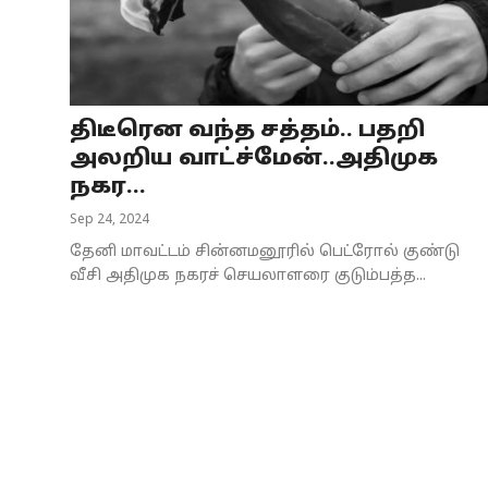
Business
Crime
திடீரென வந்த சத்தம்.. பதறி
Tamilnadu
அலறிய வாட்ச்மேன்..அதிமுக
National
நகர...
Sep 24, 2024
World
தேனி மாவட்டம் சின்னமனூரில் பெட்ரோல் குண்டு
Astrology
வீசி அதிமுக நகரச் செயலாளரை குடும்பத்த...
Spirituality
Weather
Politics