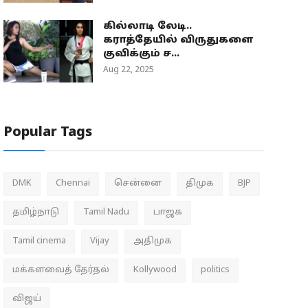
கில்லாடி லேடி..
கராத்தேயில் விருதுகளை
குவிக்கும் ச...
Aug 22, 2025
Popular Tags
DMK
Chennai
சென்னை
திமுக
BJP
தமிழ்நாடு
Tamil Nadu
பாஜக
Tamil cinema
Vijay
அதிமுக
மக்களவைத் தேர்தல்
Kollywood
politics
விஜய்