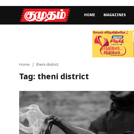
HOME
MAGAZINES
Home
Magazines
Games
Home
theni district
Tag: theni district
Cinema
Videos
Health
Sports
Special Story