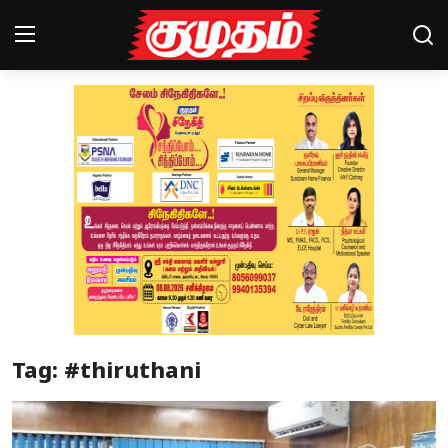
Home
Magazines
Games
Cinema
Videos
Health
Tag: #thiruthani
Sports
Special Story