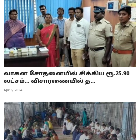
Business
Crime
Tamilnadu
National
World
வாகன சோதனையில் சிக்கிய ரூ.25.90
Astrology
லட்சம்... விசாரணையில் த...
Apr 6, 2024
Spirituality
Weather
Politics