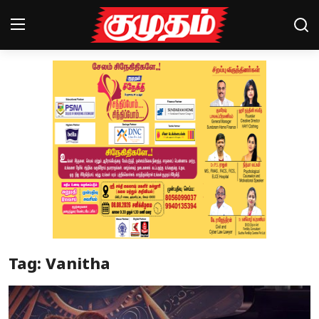
Home
Magazines
Games
Cinema
Videos
Health
Tag: Vanitha
Sports
Special Story