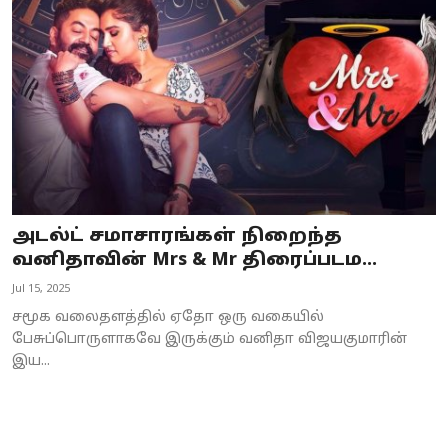
Business
Crime
Tamilnadu
National
World
அடல்ட் சமாசாரங்கள் நிறைந்த
Astrology
வனிதாவின் Mrs & Mr திரைப்படம...
Jul 15, 2025
Spirituality
சமூக வலைதளத்தில் ஏதோ ஒரு வகையில்
Weather
பேசுப்பொருளாகவே இருக்கும் வனிதா விஜயகுமாரின்
இய...
Politics