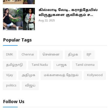
கில்லாடி லேடி.. கராத்தேயில்
விருதுகளை குவிக்கும் ச...
Aug 22, 2025
Popular Tags
DMK
Chennai
சென்னை
திமுக
BJP
தமிழ்நாடு
Tamil Nadu
பாஜக
Tamil cinema
Vijay
அதிமுக
மக்களவைத் தேர்தல்
Kollywood
politics
விஜய்
Follow Us