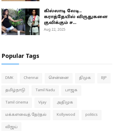
கில்லாடி லேடி..
கராத்தேயில் விருதுகளை
குவிக்கும் ச...
Aug 22, 2025
Popular Tags
DMK
Chennai
சென்னை
திமுக
BJP
தமிழ்நாடு
Tamil Nadu
பாஜக
Tamil cinema
Vijay
அதிமுக
மக்களவைத் தேர்தல்
Kollywood
politics
விஜய்