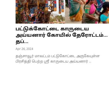
Business
Crime
பட்டுக்கோட்டை காருடைய
Tamilnadu
அய்யனார் கோயில் தேரோட்டம்...
National
தப்...
Apr 26, 2024
World
தஞ்சாவூர் மாவட்டம் பட்டுகோட்டை அருகேயுள்ள
Astrology
பிரசித்தி பெற்ற ஸ்ரீ காருடைய அய்யனார் ...
Spirituality
Weather
Politics