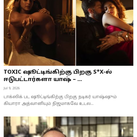
Business
Crime
Tamilnadu
National
World
TOXIC ஷூட்டிங்கிற்கு பிறகு S*X-ல்
Astrology
ஈடுபட்டார்களா யாஷ் – ...
Jul 9, 2026
Spirituality
டாக்ஸிக் பட ஷூட்டிங்கிற்கு பிறகு நடிகர் யாஷ்ஷும்
Weather
கியாரா அத்வானியும் நிஜமாகவே உடல...
Politics