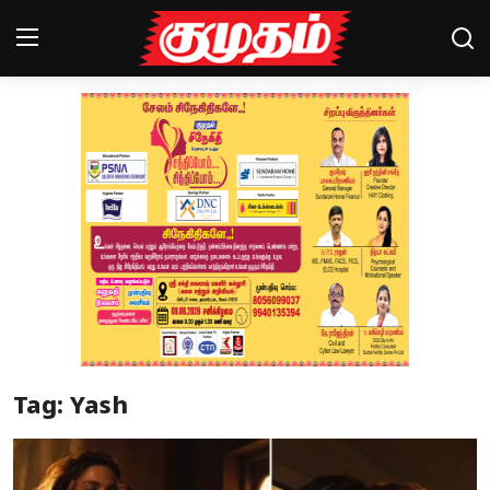
Home
Magazines
Games
Cinema
Videos
Health
Tag: Yash
Sports
Special Story