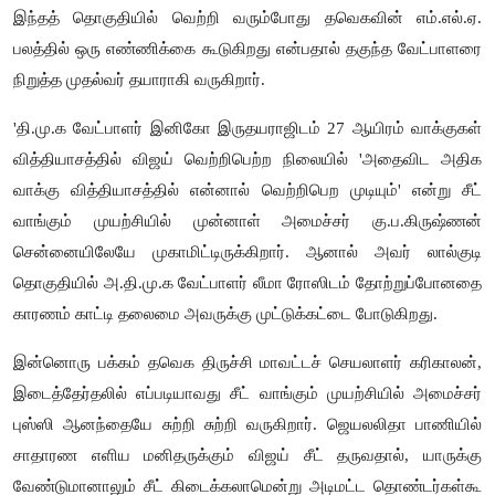
இந்தத் தொகுதியில் வெற்றி வரும்போது தவெகவின் எம்.எல்.ஏ.
பலத்தில் ஒரு எண்ணிக்கை கூடுகிறது என்பதால் தகுந்த வேட்பாளரை
நிறுத்த முதல்வர் தயாராகி வருகிறார்.
'தி.மு.க வேட்பாளர் இனிகோ இருதயராஜிடம் 27 ஆயிரம் வாக்குகள்
வித்தியாசத்தில் விஜய் வெற்றிபெற்ற நிலையில் 'அதைவிட அதிக
வாக்கு வித்தியாசத்தில் என்னால் வெற்றிபெற முடியும்' என்று சீட்
வாங்கும் முயற்சியில் முன்னாள் அமைச்சர் கு.ப.கிருஷ்ணன்
சென்னையிலேயே முகாமிட்டிருக்கிறார். ஆனால் அவர் லால்குடி
தொகுதியில் அ.தி.மு.க வேட்பாளர் லீமா ரோஸிடம் தோற்றுப்போனதை
காரணம் காட்டி தலைமை அவருக்கு முட்டுக்கட்டை போடுகிறது.
இன்னொரு பக்கம் தவெக திருச்சி மாவட்டச் செயலாளர் கரிகாலன்,
இடைத்தேர்தலில் எப்படியாவது சீட் வாங்கும் முயற்சியில் அமைச்சர்
புஸ்ஸி ஆனந்தையே சுற்றி சுற்றி வருகிறார். ஜெயலலிதா பாணியில்
சாதாரண எளிய மனிதருக்கும் விஜய் சீட் தருவதால், யாருக்கு
வேண்டுமானாலும் சீட் கிடைக்கலாமென்று அடிமட்ட தொண்டர்கள்கூ