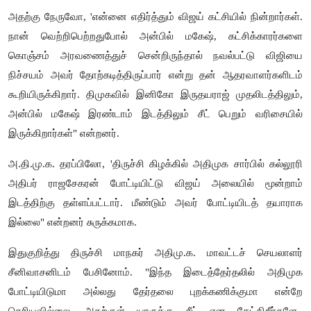
அதற்கு நேருவோ, 'என்னை எதிர்த்தும் விஜய் கட்சியில் நின்றார்கள்.
நான் வெற்றிபெற்றதுபோல் அன்பில் மகேஷ், கட்சிக்காரர்களை
கொஞ்சம் அரவணைத்துச் சென்றிருந்தால் நவல்பட்டு விஜியை
நிச்சயம் அவர் தோற்கடித்திருப்பார் என்று தன் ஆதரவாளர்களிடம்
கூறியிருக்கிறார். திமுகவில் இனிகோ இருதயராஜ் முதலிடத்திலும்,
அன்பில் மகேஷ் இரண்டாம் இடத்திலும் சீட் பெறும் வரிசையில்
இருக்கிறார்கள்" என்றனர்.
அ.தி.மு.க. தரப்பிலோ, 'திருச்சி கிழக்கில் அதிமுக சார்பில் கல்லூரி
அதிபர் ராஜசேகரன் போட்டியிட்டு விஜய் அலையில் மூன்றாம்
இடத்திற்கு தள்ளப்பட்டார். மீண்டும் அவர் போட்டியிடத் தயாராக
இல்லை" என்றனர் சுருக்கமாக.
இதுகுறித்து திருச்சி மாநகர் அதிமு.க. மாவட்டச் செயலாளர்
சீனிவாசனிடம் பேசினோம். "இந்த இடைத்தேர்தலில் அதிமுக
போட்டியிடுமா அல்லது தேர்தலை புறக்கணிக்குமா என்றே
தெரியவில்லை. அதற்குள் யாருக்கு சீட் என கேட்கிறீர்களே..