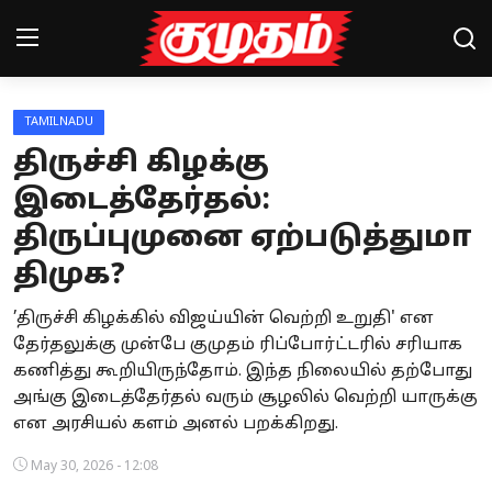
TAMILNADU
Home
திருச்சி கிழக்கு
Magazines
இடைத்தேர்தல்:
திருப்புமுனை ஏற்படுத்துமா
Games
திமுக?
Cinema
’திருச்சி கிழக்கில் விஜய்யின் வெற்றி உறுதி' என
Videos
தேர்தலுக்கு முன்பே குமுதம் ரிப்போர்ட்டரில் சரியாக
கணித்து கூறியிருந்தோம். இந்த நிலையில் தற்போது
Health
அங்கு இடைத்தேர்தல் வரும் சூழலில் வெற்றி யாருக்கு
என அரசியல் களம் அனல் பறக்கிறது.
Sports
May 30, 2026 - 12:08
Special Story