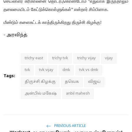
செயலாளர் கரிகாலனை தொடர்புகொண்டோம் "எதுவாக இருந்தாலும்
தலைமையிடம் கேட்டுக்கொள்ளுங்கள்" என்றார் சிம்பிளாக.
மீண்டும் களைகட்டக் காத்திருக்கிறது திருச்சி கிழக்கு!
- அரவிந்த்
trichy east
trichy tvk
trichy vijay
vijay
tvk
tvk vijay
dmk
tvk vs dmk
Tags:
திருச்சி கிழக்கு
தவெக
விஜய்
அன்பில் மகேஷ்
anbil mahesh
PREVIOUS ARTICLE