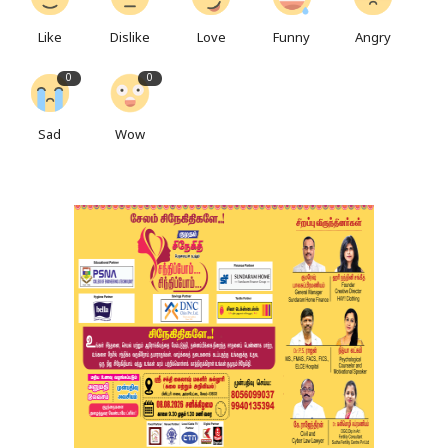
Like
Dislike
Love
Funny
Angry
0
0
Sad
Wow