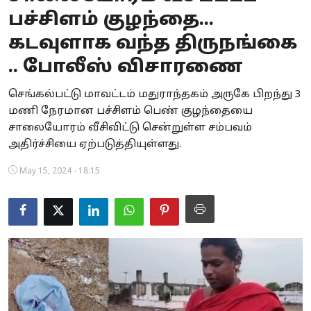
பச்சிளம் குழந்தை...
Business
கடவுளாக வந்த திருநங்கை
Crime
.. போலீஸ் விசாரணை
Tamilnadu
செங்கல்பட்டு மாவட்டம் மதுராந்தகம் அருகே பிறந்து 3
மணி நேரமான பச்சிளம் பெண் குழந்தையை
National
சாலையோரம் வீசிவிட்டு சென்றுள்ள சம்பவம்
World
அதிர்ச்சியை ஏற்படுத்தியுள்ளது.
May 15, 2024 - 18:15
Astrology
Spirituality
Weather
Politics