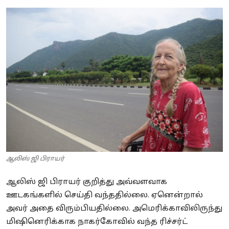
Business
Crime
Tamilnadu
National
World
Astrology
Spirituality
ஆலிஸ் ஜி பிராயர்
Weather
ஆலிஸ் ஜி பிராயர் குறித்து அவ்வளவாக
Politics
ஊடகங்களில் செய்தி வந்ததில்லை. ஏனென்றால்
அவர் அதை விரும்பியதில்லை. அமெரிக்காவிலிருந்து
மிஷினெரிக்காக நாகர்கோவில் வந்த ரிச்சர்ட்