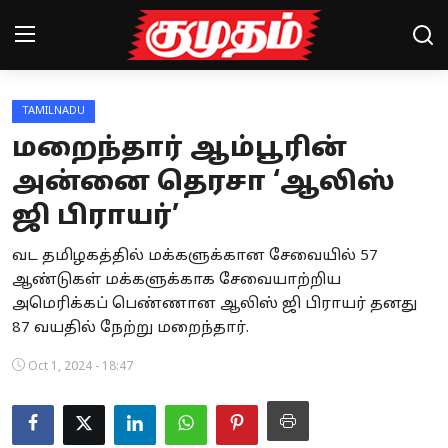
TAMILNADU
Home
மறைந்தார் ஆம்பூரின்
Magazines
அன்னை தெரசா ‘ஆலிஸ்
ஜி பிராயர்’
Games
வட தமிழகத்தில் மக்களுக்கான சேவையில் 57
Cinema
ஆண்டுகள் மக்களுக்காக சேவையாற்றிய
Videos
அமெரிக்கப் பெண்ணான ஆலிஸ் ஜி பிராயர் தனது
87 வயதில் நேற்று மறைந்தார்.
Health
Oct 1, 2024 - 18:47
Sports
Special Story