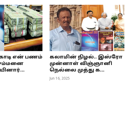
 கோடி என் பணம்
கலாமின் நிழல்.. இஸ்ரோ
 சம்மனை
முன்னாள் விஞ்ஞானி
ினார்...
நெல்லை முத்து க...
Jun 16, 2025