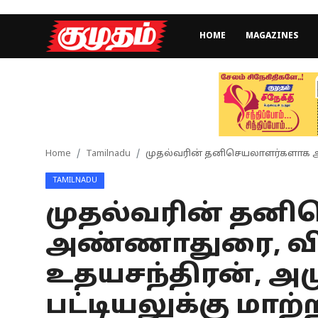
HOME
MAGAZINES
Home
Magazines
Games
Home
Tamilnadu
முதல்வரின் தனிசெயலாளர்களாக அண
TAMILNADU
Cinema
முதல்வரின் தன
Videos
அண்ணாதுரை, வி
Health
உதயசந்திரன், அம
Sports
பட்டியலுக்கு மாற்
Special Story