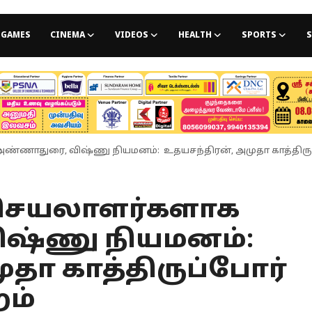
GAMES
CINEMA
VIDEOS
HEALTH
SPORTS
S
்ணாதுரை, விஷ்ணு நியமனம்: உதயசந்திரன், அமுதா காத்திருப்ப
ிசெயலாளர்களாக
ஷ்ணு நியமனம்:
ுதா காத்திருப்போர்
றம்