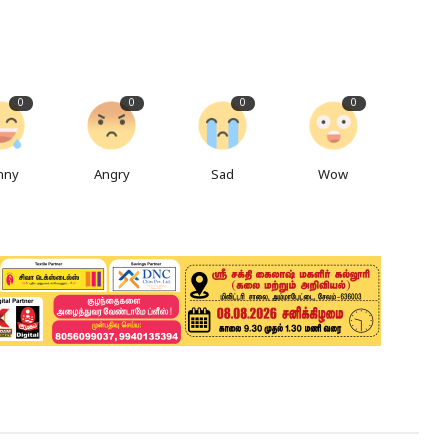
0
0
0
0
nny
Angry
Sad
Wow