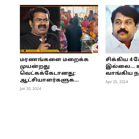
மரணங்களை மறைக்க
சிக்கிய 4
முயன்றது
இல்லை...
வெட்கக்கேடானது;
வாங்கிய நய
ஆட்சியாளர்களுக...
Apr 25, 2024
Jun 20, 2024