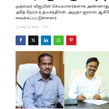
முதல்வர் விஜயின் செயலாளர்களாக அண்ணாதுரை
Business
அதே நேரம் உதயசந்திரன், அமுதா ஐஏஎஸ் ஆகியோர
Crime
வைக்கப்பட்டுள்ளனர்.
May 12, 2026 - 17:51
Tamilnadu
National
World
Astrology
Spirituality
Weather
Politics