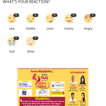
WHAT'S YOUR REACTION?
0
0
0
0
0
Like
Dislike
Love
Funny
Angry
0
0
Sad
Wow