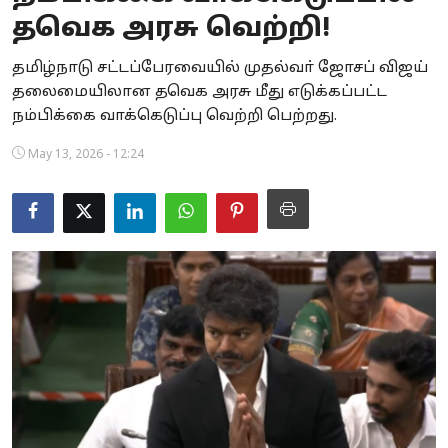
தவெக அரசு வெற்றி!
Business
தமிழ்நாடு சட்டப்பேரவையில் முதல்வா் ஜோசப் விஜய்
Crime
தலைமையிலான தவெக அரசு மீது எடுக்கப்பட்ட
நம்பிக்கை வாக்கெடுப்பு வெற்றி பெற்றது.
Tamilnadu
May 13, 2026 - 12:24
National
World
Astrology
Spirituality
Weather
Politics