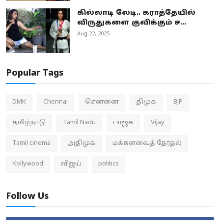
கில்லாடி லேடி.. கராத்தேயில்
விருதுகளை குவிக்கும் ச...
Aug 22, 2025
Popular Tags
DMK
Chennai
சென்னை
திமுக
BJP
தமிழ்நாடு
Tamil Nadu
பாஜக
Vijay
Tamil cinema
அதிமுக
மக்களவைத் தேர்தல்
Kollywood
விஜய்
politics
Follow Us