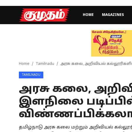
HOME
MAGAZINES
Home
Magazines
Games
Home
Tamilnadu
அரசு கலை, அறிவியல் கல்லூரிகளில
TAMILNADU
Cinema
அரசு கலை, அறிவ
Videos
இளநிலை படிப்பில
Health
விண்ணப்பிக்கலா
Sports
தமிழ்நாடு அரசு கலை மற்றும் அறிவியல் கல்லூ
Special Story