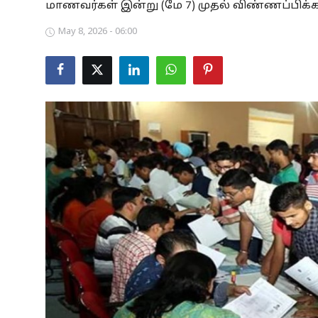
மாணவர்கள் இன்று (மே 7) முதல் விண்ணப்பிக்க
Business
May 8, 2026 - 06:00
Crime
Tamilnadu
National
World
Astrology
Spirituality
Weather
Politics