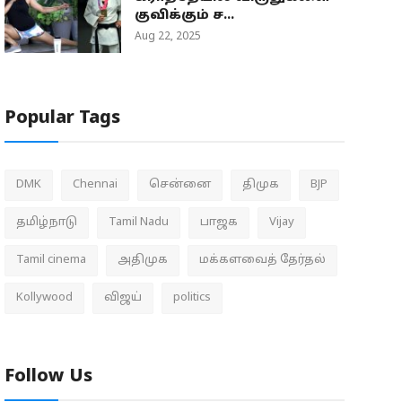
குவிக்கும் ச...
Aug 22, 2025
Popular Tags
DMK
Chennai
சென்னை
திமுக
BJP
தமிழ்நாடு
Tamil Nadu
பாஜக
Vijay
Tamil cinema
அதிமுக
மக்களவைத் தேர்தல்
Kollywood
விஜய்
politics
Follow Us