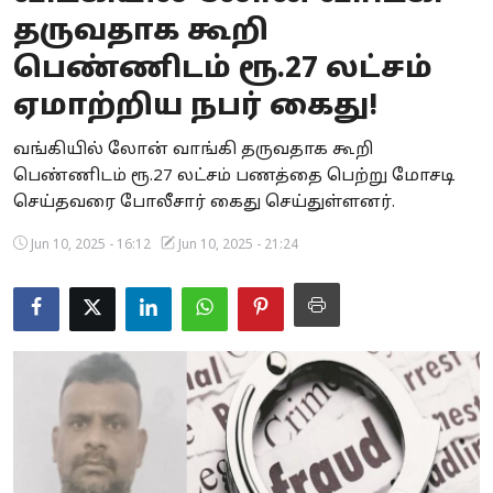
தருவதாக கூறி
Business
பெண்ணிடம் ரூ.27 லட்சம்
Crime
ஏமாற்றிய நபர் கைது!
Tamilnadu
வங்கியில் லோன் வாங்கி தருவதாக கூறி
பெண்ணிடம் ரூ.27 லட்சம் பணத்தை பெற்று மோசடி
National
செய்தவரை போலீசார் கைது செய்துள்ளனர்.
World
Jun 10, 2025 - 16:12
Jun 10, 2025 - 21:24
Astrology
Spirituality
Weather
Politics