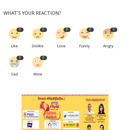
WHAT'S YOUR REACTION?
0
0
0
0
0
Like
Dislike
Love
Funny
Angry
0
0
Sad
Wow