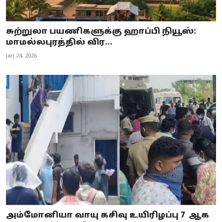
சுற்றுலா பயணிகளுக்கு ஹாப்பி நியூஸ்:
மாமல்லபுரத்தில் விர...
Jan 24, 2026
அம்மோனியா வாயு கசிவு உயிரிழப்பு 7 ஆக