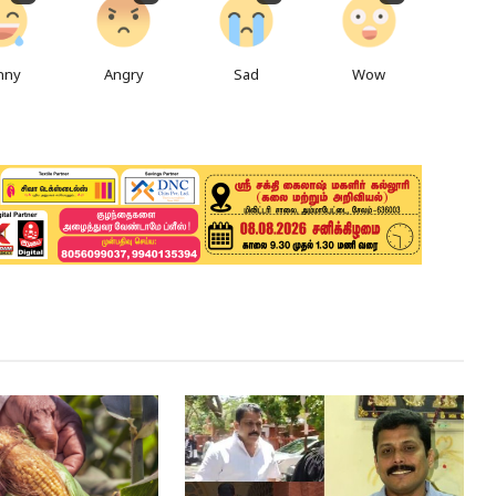
nny
Angry
Sad
Wow