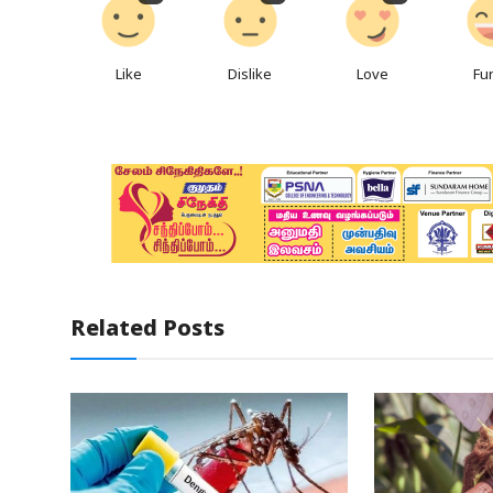
Like
Dislike
Love
Fu
Related Posts