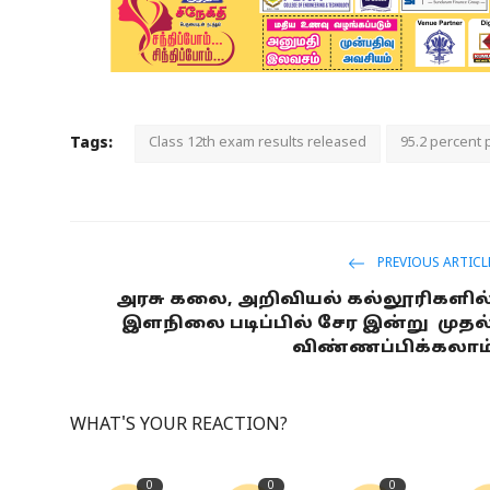
Tags:
Class 12th exam results released
95.2 percent 
PREVIOUS ARTICL
அரசு கலை, அறிவியல் கல்லூரிகளில
இளநிலை படிப்பில் சேர இன்று முதல
விண்ணப்பிக்கலாம
WHAT'S YOUR REACTION?
0
0
0