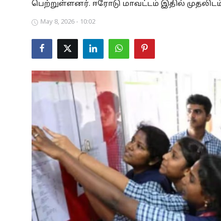
பெற்றுள்ளனர். ஈரோடு மாவட்டம் இதில் முதலிட
Business
May 8, 2026 - 10:02
Crime
Tamilnadu
National
World
Astrology
Spirituality
Weather
Politics