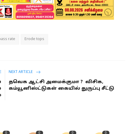
pass rate
Erode tops
E
NEXT ARTICLE
்
தவெக ஆட்சி அமைக்குமா ? விசிக,
்
கம்யூனிஸ்ட்டுகள் கையில் துருப்பு சீட்டு
்
0
0
0
0