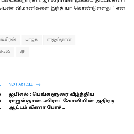
படைக்கிறார்கள். இஸ்ரோவின் முக்கிய திட்டங்களை
 பெண் விமானிகளை இந்தியா கொண்டுள்ளது " என
ங்கிரஸ்
பாஜக
ராஜஸ்தான்
GRESS
BJP
E
NEXT ARTICLE
்
ஐபிஎல் : பெங்களூரை வீழ்த்திய
்
ராஜஸ்தான்...விராட் கோலியின் அதிரடி
.
ஆட்டம் வீணா போச்...