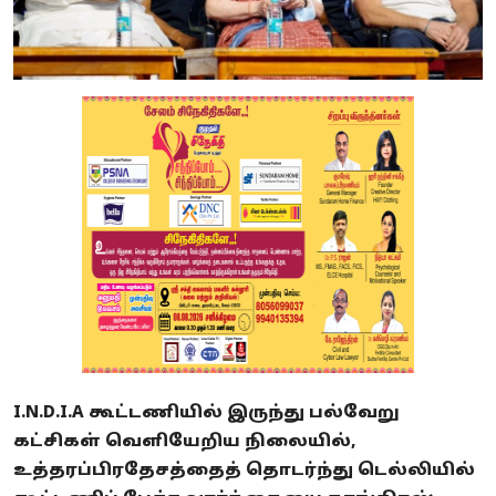
I.N.D.I.A கூட்டணியில் இருந்து பல்வேறு
கட்சிகள் வெளியேறிய நிலையில்,
உத்தரப்பிரதேசத்தைத் தொடர்ந்து டெல்லியில்