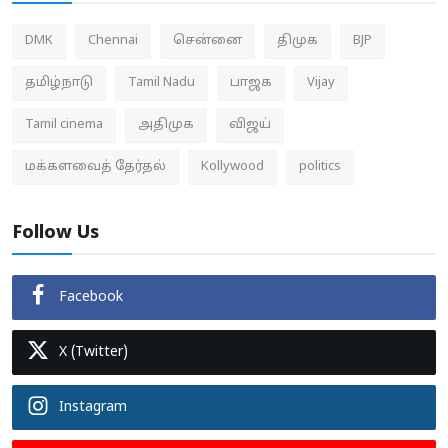
DMK
Chennai
சென்னை
திமுக
BJP
தமிழ்நாடு
Tamil Nadu
பாஜக
Vijay
Tamil cinema
அதிமுக
விஜய்
மக்களவைத் தேர்தல்
Kollywood
politics
Follow Us
Facebook
X (Twitter)
Instagram