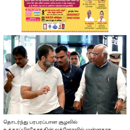
தொடர்ந்து பரபரப்பான சூழலில்