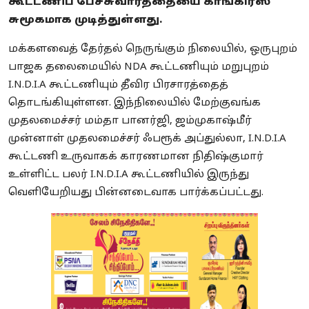
கூட்டணிப் பேச்சுவார்த்தையை காங்கிரஸ்
சுமூகமாக முடித்துள்ளது.
மக்களவைத் தேர்தல் நெருங்கும் நிலையில், ஒருபுறம்
பாஜக தலைமையில் NDA கூட்டணியும் மறுபுறம்
I.N.D.I.A கூட்டணியும் தீவிர பிரசாரத்தைத்
தொடங்கியுள்ளன. இந்நிலையில் மேற்குவங்க
முதலமைச்சர் மம்தா பானர்ஜி, ஜம்முகாஷ்மீர்
முன்னாள் முதலமைச்சர் ஃபரூக் அப்துல்லா, I.N.D.I.A
கூட்டணி உருவாகக் காரணமான நிதிஷ்குமார்
உள்ளிட்ட பலர் I.N.D.I.A கூட்டணியில் இருந்து
வெளியேறியது பின்னடைவாக பார்க்கப்பட்டது.