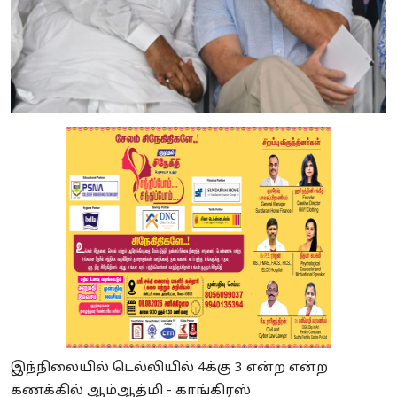
இந்நிலையில் டெல்லியில் 4க்கு 3 என்ற என்ற
கணக்கில் ஆம்ஆத்மி - காங்கிரஸ்