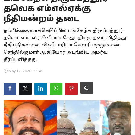
தவெக எம்எல்ஏக்கு
Business
நீதிமன்றம் தடை
Crime
நம்பிக்கை வாக்கெடுப்பில் பங்கேற்க திருப்பத்தூர்
Tamilnadu
தவெக எம்எல்ஏ சீனிவாச சேதுபதிக்கு தடை விதித்து
நீதிபதிகள் எல். விக்டோரியா கௌரி மற்றும் என்.
National
செந்தில்குமார் ஆகியோர் அடங்கிய அமர்வு
தீர்ப்பளித்தது.
World
May 12, 2026 - 11:45
Astrology
Spirituality
Weather
Politics