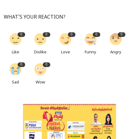
WHAT'S YOUR REACTION?
0
0
0
0
0
Like
Dislike
Love
Funny
Angry
0
0
Sad
Wow