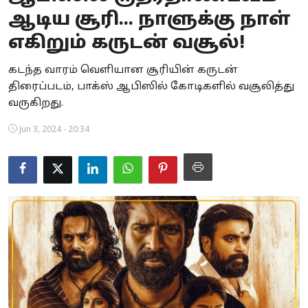
ஆடிய சூரி... நாளுக்கு நாள்
Business
எகிறும் கருடன் வசூல்!
Crime
கடந்த வாரம் வெளியான சூரியின் கருடன்
Tamilnadu
திரைப்படம், பாக்ஸ் ஆபிஸில் கோடிகளில் வசூலித்து
வருகிறது.
National
Jun 3, 2024 - 20:34
World
Astrology
Spirituality
Weather
Politics