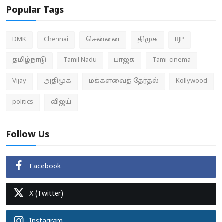
Popular Tags
DMK
Chennai
சென்னை
திமுக
BJP
தமிழ்நாடு
Tamil Nadu
பாஜக
Tamil cinema
Vijay
அதிமுக
மக்களவைத் தேர்தல்
Kollywood
politics
விஜய்
Follow Us
Facebook
X (Twitter)
Instagram