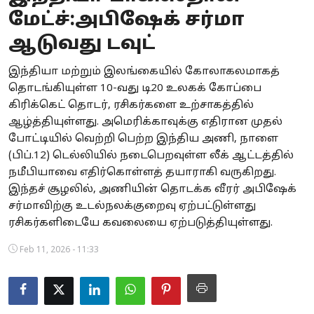
மேட்ச்:அபிஷேக் சர்மா
Business
ஆடுவது டவுட்
Crime
இந்தியா மற்றும் இலங்கையில் கோலாகலமாகத்
Tamilnadu
தொடங்கியுள்ள 10-வது டி20 உலகக் கோப்பை
கிரிக்கெட் தொடர், ரசிகர்களை உற்சாகத்தில்
National
ஆழ்த்தியுள்ளது. அமெரிக்காவுக்கு எதிரான முதல்
போட்டியில் வெற்றி பெற்ற இந்திய அணி, நாளை
World
(பிப்.12) டெல்லியில் நடைபெறவுள்ள லீக் ஆட்டத்தில்
நமீபியாவை எதிர்கொள்ளத் தயாராகி வருகிறது.
Astrology
இந்தச் சூழலில், அணியின் தொடக்க வீரர் அபிஷேக்
சர்மாவிற்கு உடல்நலக்குறைவு ஏற்பட்டுள்ளது
Spirituality
ரசிகர்களிடையே கவலையை ஏற்படுத்தியுள்ளது.
Weather
Feb 11, 2026 - 11:33
Politics