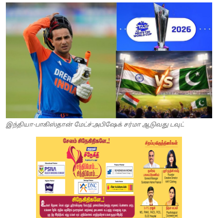
இந்தியா-பாகிஸ்தான் மேட்ச்:அபிஷேக் சர்மா ஆடுவது டவுட்