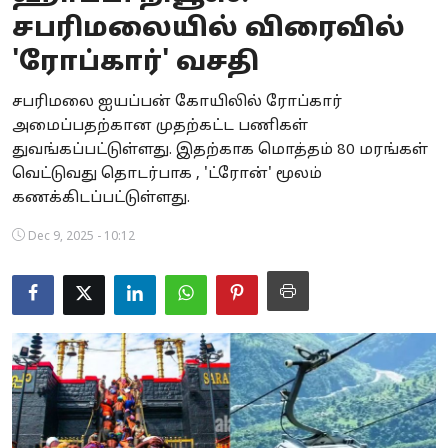
சபரிமலையில் விரைவில்
Business
'ரோப்கார்' வசதி
Crime
சபரிமலை ஐயப்பன் கோயிலில் ரோப்கார்
Tamilnadu
அமைப்பதற்கான முதற்கட்ட பணிகள்
துவங்கப்பட்டுள்ளது. இதற்காக மொத்தம் 80 மரங்கள்
National
வெட்டுவது தொடர்பாக , 'ட்ரோன்' மூலம்
கணக்கிடப்பட்டுள்ளது.
World
Dec 9, 2025 - 10:12
Astrology
Spirituality
Weather
Politics