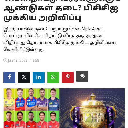
ஆண்டுகள் தடை? பிசிசிஐ
Business
முக்கிய அறிவிப்பு
Crime
இந்தியாவில் நடைபெறும் ஐபிஎல் கிரிக்கெட்
Tamilnadu
போட்டிகளில் வெளிநாட்டு வீரர்களுக்கு தடை
விதிப்பது தொடர்பாக பிசிசிஐ முக்கிய அறிவிப்பை
National
வெளியிட்டுள்ளது.
World
Jun 13, 2026 - 18:58
Astrology
Spirituality
Weather
Politics