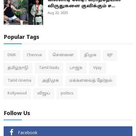
கில்லாடி லேடி.. கராத்தேயில்
விருதுகளை குவிக்கும் ச...
Aug 22, 2025
Popular Tags
DMK
Chennai
சென்னை
திமுக
BJP
தமிழ்நாடு
Tamil Nadu
பாஜக
Vijay
Tamil cinema
அதிமுக
மக்களவைத் தேர்தல்
Kollywood
விஜய்
politics
Follow Us
Facebook