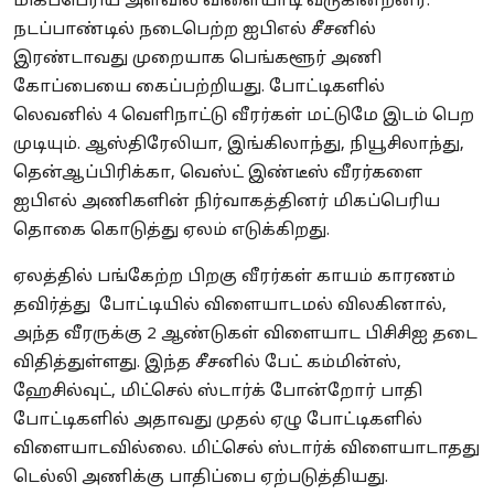
மிகப்பெரிய அளவில் விளையாடி வருகின்றனர்.
நடப்பாண்டில் நடைபெற்ற ஐபிஎல் சீசனில்
இரண்டாவது முறையாக பெங்களூர் அணி
கோப்பையை கைப்பற்றியது. போட்டிகளில்
லெவனில் 4 வெளிநாட்டு வீரர்கள் மட்டுமே இடம் பெற
முடியும். ஆஸ்திரேலியா, இங்கிலாந்து, நியூசிலாந்து,
தென்ஆப்பிரிக்கா, வெஸ்ட் இண்டீஸ் வீரர்களை
ஐபிஎல் அணிகளின் நிர்வாகத்தினர் மிகப்பெரிய
தொகை கொடுத்து ஏலம் எடுக்கிறது.
ஏலத்தில் பங்கேற்ற பிறகு வீரர்கள் காயம் காரணம்
தவிர்த்து போட்டியில் விளையாடமல் விலகினால்,
அந்த வீரருக்கு 2 ஆண்டுகள் விளையாட பிசிசிஐ தடை
விதித்துள்ளது. இந்த சீசனில் பேட் கம்மின்ஸ்,
ஹேசில்வுட், மிட்செல் ஸ்டார்க் போன்றோர் பாதி
போட்டிகளில் அதாவது முதல் ஏழு போட்டிகளில்
விளையாடவில்லை. மிட்செல் ஸ்டார்க் விளையாடாதது
டெல்லி அணிக்கு பாதிப்பை ஏற்படுத்தியது.