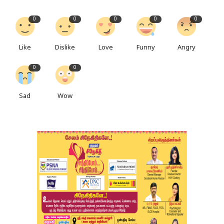
0
0
0
0
0
Like
Dislike
Love
Funny
Angry
0
0
Sad
Wow