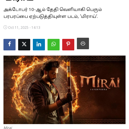
Business
அக்டோபர் 10-ஆம் தேதி வெளியாகி பெரும்
பரபரப்பை ஏற்படுத்தியுள்ள படம், ’மிராய்’.
Crime
Oct 11, 2025 - 14:13
Tamilnadu
National
World
Astrology
Spirituality
Weather
Politics
Mirai