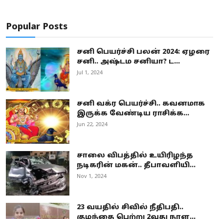
Popular Posts
சனி பெயர்ச்சி பலன் 2024: ஏழரை
சனி.. அஷ்டம சனியா? ட...
Jul 1, 2024
சனி வக்ர பெயர்ச்சி.. கவனமாக
இருக்க வேண்டிய ராசிக்க...
Jun 22, 2024
சாலை விபத்தில் உயிரிழந்த
நடிகரின் மகன்.. தீபாவளியி...
Nov 1, 2024
23 வயதில் சிவில் நீதிபதி..
குழந்தை பெற்று 2வது நாள...