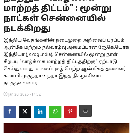
மாற்றத் திட்டம்" : மூன்று
Business
நாட்கள் சென்னையில்
Crime
நடக்கிறது
Tamilnadu
இந்திய வேதங்களின் நடைமுறை அறிவைப் பரப்பும்
ஆன்மீக மற்றும் நல்வாழ்வு அமைப்பான ஜே.கே.யோக்
National
இந்தியா (JKYog India), சென்னையில் மூன்று நாள்
World
சிறப்பு "வாழ்க்கை மாற்றத் திட்டத்திற்கு" ஏற்பாடு
செய்துள்ளது. உலகப்புகழ் பெற்ற ஆன்மீகத் தலைவர்
Astrology
சுவாமி முகுந்தானந்தா இந்த நிகழ்ச்சியை
நடத்தவுள்ளார்.
Spirituality
Jan 20, 2026 - 14:52
Weather
Politics