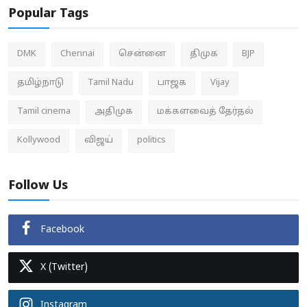
Popular Tags
DMK
Chennai
சென்னை
திமுக
BJP
தமிழ்நாடு
Tamil Nadu
பாஜக
Vijay
Tamil cinema
அதிமுக
மக்களவைத் தேர்தல்
Kollywood
விஜய்
politics
Follow Us
Facebook
X (Twitter)
Instagram