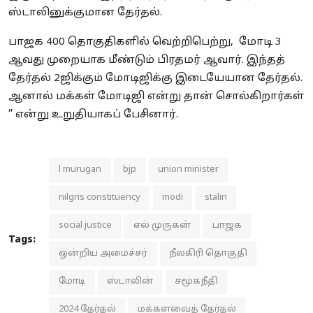
ஸ்டாலினுக்குமான தேர்தல்.
பாஜக 400 தொகுதிகளில் வெற்றிபெற்று, மோடி 3
ஆவது முறையாக மீண்டும் பிரதமர் ஆவார். இந்தத்
தேர்தல் 2ஜிக்கும் மோடிஜிக்கு இடையேயான தேர்தல்.
ஆனால் மக்கள் மோடிஜி என்று தான் சொல்கிறார்கள்
” என்று உறுதியாகப் பேசினார்.
l murugan
bjp
union minister
nilgris constituency
modi
stalin
social justice
எல் முருகன்
பாஜக
Tags:
ஒன்றிய அமைச்சர்
நீலகிரி தொகுதி
மோடி
ஸ்டாலின்
சமூகநீதி
2024 தேர்தல்
மக்களவைத் தேர்தல்