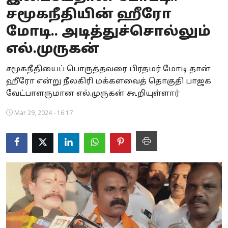
சமூகநீதியின் ஹீரோ
Business
மோடி.. அடித்துச்சொல்லும்
Crime
எல்.முருகன்
Tamilnadu
சமூகநீதியைப் பொருத்தவரை பிரதமர் மோடி தான்
ஹீரோ என்று நீலகிரி மக்களவைத் தொகுதி பாஜக
National
வேட்பாளருமான எல்.முருகன் கூறியுள்ளார்
World
Mar 29, 2024 - 16:17
Astrology
Spirituality
Weather
Politics