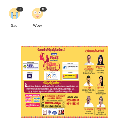
0
0
Sad
Wow