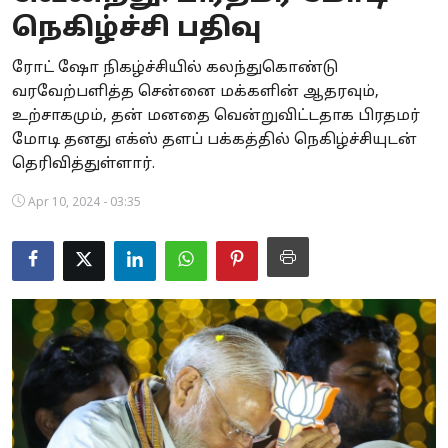
நெகிழ்ச்சி பதிவு
Business
ரோட் ஷோ நிகழ்ச்சியில் கலந்துகொண்டு
Crime
வரவேற்பளித்த சென்னை மக்களின் ஆதரவும்,
உற்சாகமும், தன் மனதை வென்றுவிட்டதாக பிரதமர்
Tamilnadu
மோடி தனது எக்ஸ் தளப் பக்கத்தில் நெகிழ்ச்சியுடன்
National
தெரிவித்துள்ளார்.
Apr 10, 2024 - 03:35
World
Astrology
Spirituality
Weather
Politics