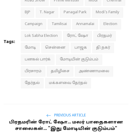
Road Show
Prime Minister
Modi
Chennai
BJP
T. Nagar
Panagal Park
Modi's Family
Campaign
Tamilisai
Annamalai
Election
Lok Sabha Election
ரோட் ஷோ
பிரதமர்
Tags:
மோடி
சென்னை
பாஜக
தி.நகர்
பனகல் பார்க்
மோடியின் குடும்பம்
பிரசாரம்
தமிழிசை
அண்ணாமலை
தேர்தல்
மக்களவை தேர்தல்
PREVIOUS ARTICLE
பிரதமரின் ரோட் ஷோ... மலர் பாதைகளான
சாலைகள்... "இது மோடியின் குடும்பம்"