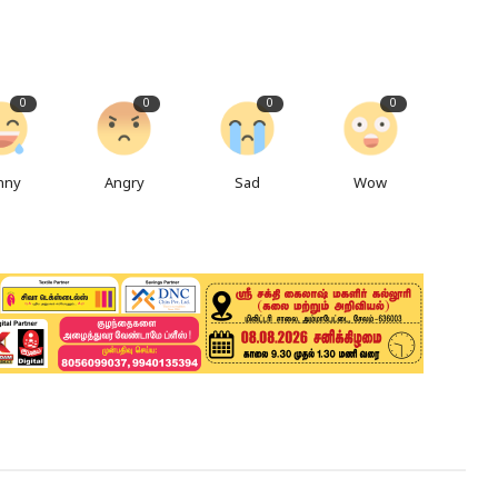
0
0
0
0
nny
Angry
Sad
Wow