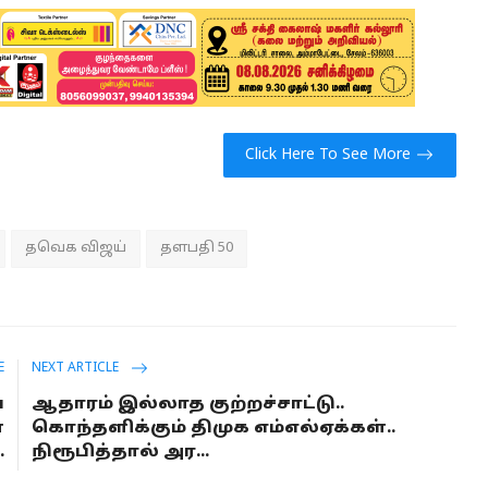
Click Here To See More
தவெக விஜய்
தளபதி 50
E
NEXT ARTICLE
ய
ஆதாரம் இல்லாத குற்றச்சாட்டு..
்
கொந்தளிக்கும் திமுக எம்எல்ஏக்கள்..
.
நிரூபித்தால் அர...