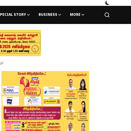
PECIAL STORY
BUSINESS
MORE
்!