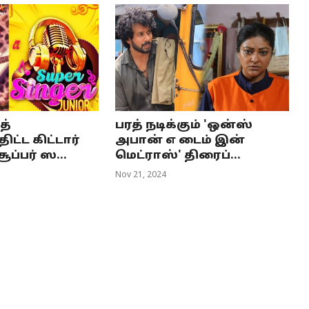
த்
பரத் நடிக்கும் 'ஒன்ஸ்
ட்ட கிட்டார்
அபான் எ டைம் இன்
ூப்பர் ஸ...
மெட்ராஸ்' திரைப்...
Nov 21, 2024