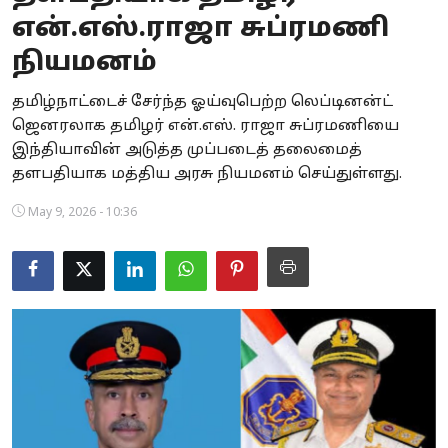
என்.எஸ்.ராஜா சுப்ரமணி
Business
நியமனம்
Crime
தமிழ்நாட்டைச் சேர்ந்த ஓய்வுபெற்ற லெப்டினன்ட்
Tamilnadu
ஜெனரலாக தமிழர் என்.எஸ். ராஜா சுப்ரமணியை
இந்தியாவின் அடுத்த முப்படைத் தலைமைத்
National
தளபதியாக மத்திய அரசு நியமனம் செய்துள்ளது.
World
May 9, 2026 - 10:36
Astrology
Spirituality
Weather
Politics