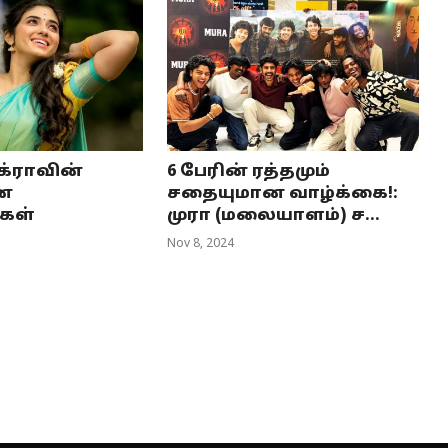
க்ராவின்
6 பேரின் ரத்தமும்
ன
சதையுமான வாழ்க்கை!:
்கள்
முரா (மலையாளம்) ச...
Nov 8, 2024