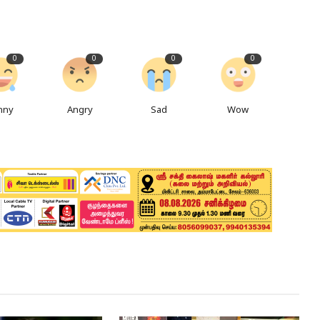
0
0
0
0
nny
Angry
Sad
Wow