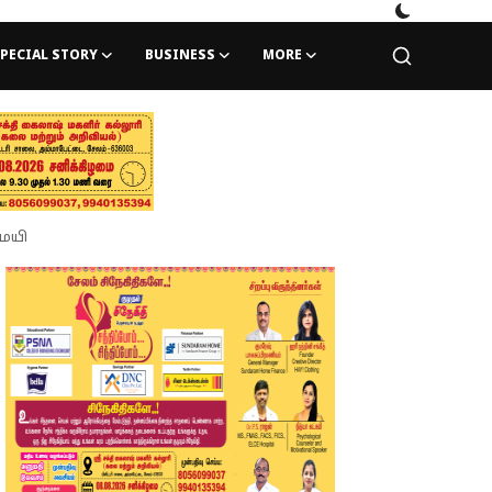
PECIAL STORY
BUSINESS
MORE
்மயி