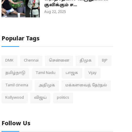
குவிக்கும் ச...
Aug 22, 2025
Popular Tags
DMK
Chennai
சென்னை
திமுக
BJP
தமிழ்நாடு
Tamil Nadu
பாஜக
Vijay
Tamil cinema
அதிமுக
மக்களவைத் தேர்தல்
Kollywood
விஜய்
politics
Follow Us