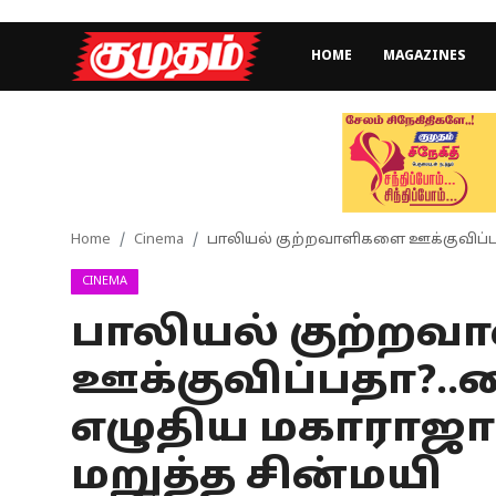
HOME
MAGAZINES
Home
Magazines
Games
Home
Cinema
பாலியல் குற்றவாளிகளை ஊக்குவிப்பதா?
CINEMA
Cinema
பாலியல் குற்ற
Videos
ஊக்குவிப்பதா?..வ
Health
எழுதிய மகாராஜா ப
Sports
மறுத்த சின்மயி
Special Story