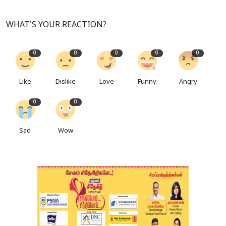
WHAT'S YOUR REACTION?
0
0
0
0
0
Like
Dislike
Love
Funny
Angry
0
0
Sad
Wow