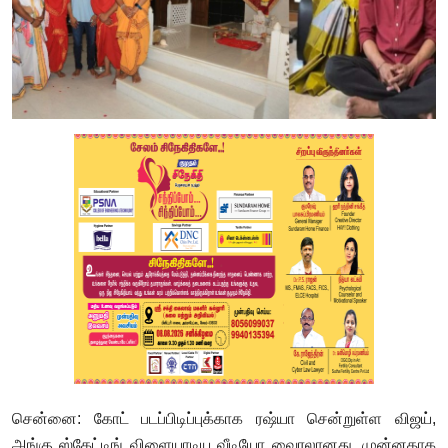
சென்னை: கோட் படப்பிடிப்புக்காக ரஷ்யா சென்றுள்ள விஜய்,
அங்கு ஸ்கேட்டிங் விளையாடிய வீடியோ வைரலானது. முன்னதாக