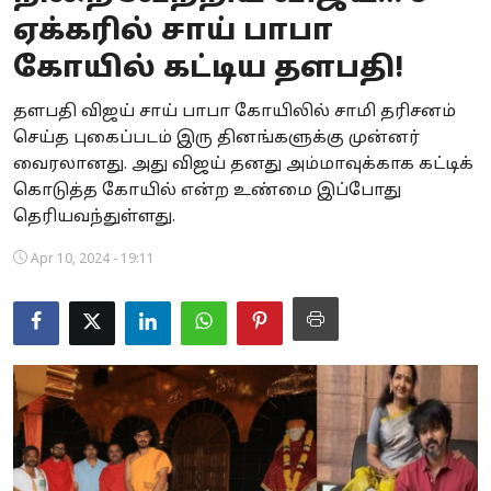
ஏக்கரில் சாய் பாபா
Business
கோயில் கட்டிய தளபதி!
Crime
தளபதி விஜய் சாய் பாபா கோயிலில் சாமி தரிசனம்
Tamilnadu
செய்த புகைப்படம் இரு தினங்களுக்கு முன்னர்
வைரலானது. அது விஜய் தனது அம்மாவுக்காக கட்டிக்
National
கொடுத்த கோயில் என்ற உண்மை இப்போது
தெரியவந்துள்ளது.
World
Apr 10, 2024 - 19:11
Astrology
Spirituality
Weather
Politics