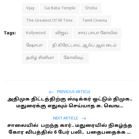
Vijay
Sai Baba Temple
Shoba
The Greatest Of All Time
Tamil Cinema
Tags:
Kollywood
விஜய்
சாய் பாபா கோயில்
ஷோபா
தி கிரேட்டஸ்ட் ஆஃப் ஆல் டைம்
தமிழ் சினிமா
கோலிவுட்
PREVIOUS ARTICLE
அதிமுக திட்டத்திற்கு ஸ்டிக்கர் ஒட்டும் திமுக..
மதுரைக்கு எதுவும் செய்யாத சு. வெங...
NEXT ARTICLE
சாலையில் பறந்த கார்.. மதுரையில் நிகழ்ந்த
கோர விபத்தில் 6 பேர் பலி.. பதைபதைக்க ...