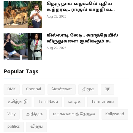
தெரு நாய் வழக்கில் புதிய
உத்தரவு.. ராகுல் காந்தி வ...
Aug 22, 2025
கில்லாடி லேடி.. கராத்தேயில்
விருதுகளை குவிக்கும் ச...
Aug 22, 2025
Popular Tags
DMK
Chennai
சென்னை
திமுக
BJP
தமிழ்நாடு
Tamil Nadu
பாஜக
Tamil cinema
Vijay
அதிமுக
மக்களவைத் தேர்தல்
Kollywood
politics
விஜய்