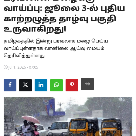
வாய்ப்பு: ஜூலை 3-ல் புதிய
Business
காற்றழுத்த தாழ்வு பகுதி
Crime
உருவாகிறது!
Tamilnadu
தமிழகத்தில் இன்று பரவலாக மழை பெய்ய
வாய்ப்புள்ளதாக வானிலை ஆய்வு மையம்
National
தெரிவித்துள்ளது.
World
Jul 1, 2026 - 07:05
Astrology
Spirituality
Weather
Politics