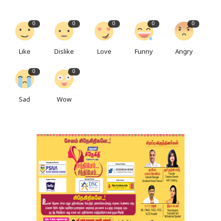
0
0
0
0
0
Like
Dislike
Love
Funny
Angry
0
0
Sad
Wow