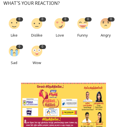
WHAT'S YOUR REACTION?
0
0
0
0
0
Like
Dislike
Love
Funny
Angry
0
0
Sad
Wow