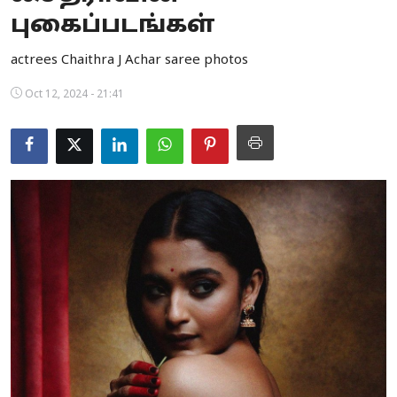
புகைப்படங்கள்
Business
actrees Chaithra J Achar saree photos
Crime
Oct 12, 2024 - 21:41
Tamilnadu
National
World
Astrology
Spirituality
Weather
Politics