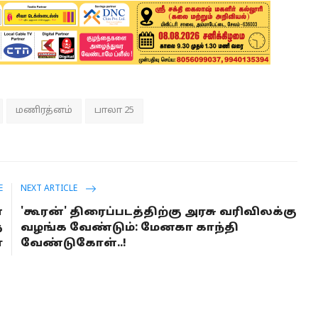
மணிரத்னம்
பாலா 25
E
NEXT ARTICLE
்
'கூரன்' திரைப்படத்திற்கு அரசு வரிவிலக்கு
த
வழங்க வேண்டும்: மேனகா காந்தி
ா
வேண்டுகோள்..!