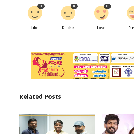
0
0
0
Like
Dislike
Love
Fu
Related Posts