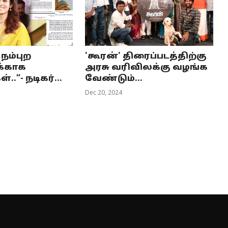
நம்புற
'கூரன்' திரைப்படத்திற்கு
க்காக
அரசு வரிவிலக்கு வழங்க
்..”- நடிகர்...
வேண்டும்...
Dec 20, 2024