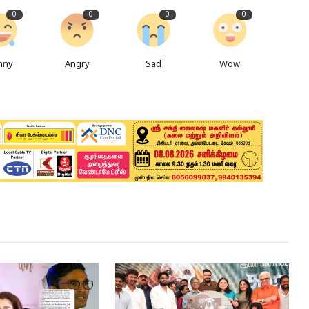
0
0
0
0
nny
Angry
Sad
Wow