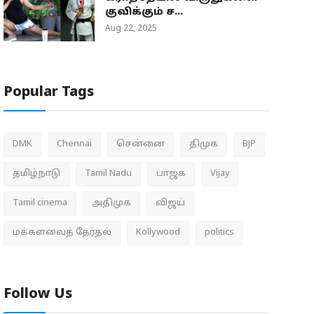
குவிக்கும் ச...
Aug 22, 2025
Popular Tags
DMK
Chennai
சென்னை
திமுக
BJP
தமிழ்நாடு
Tamil Nadu
பாஜக
Vijay
Tamil cinema
அதிமுக
விஜய்
மக்களவைத் தேர்தல்
Kollywood
politics
Follow Us