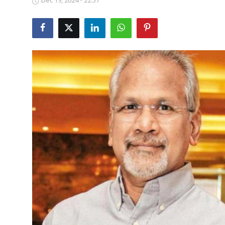
Dec 19, 2024 - 22:57
Business
Crime
Tamilnadu
National
World
Astrology
Spirituality
Weather
Politics