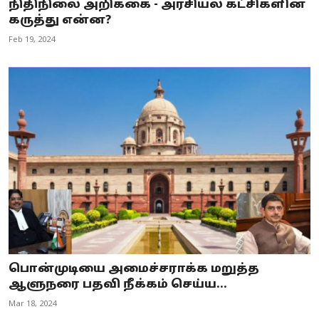
நிதிநிலை அறிக்கை - அரசியல் கட்சிகளின்
கருத்து என்ன?
Feb 19, 2024
பொன்முடியை அமைச்சராக்க மறுத்த
ஆளுநரை பதவி நீக்கம் செய்ய...
Mar 18, 2024