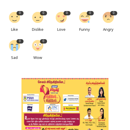
0
0
0
0
0
Like
Dislike
Love
Funny
Angry
0
0
Sad
Wow