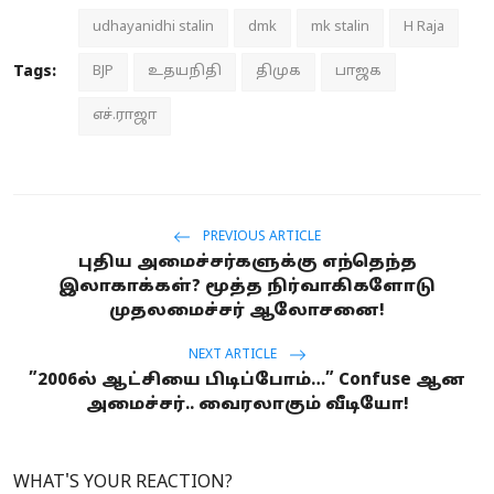
udhayanidhi stalin
dmk
mk stalin
H Raja
Tags:
BJP
உதயநிதி
திமுக
பாஜக
எச்.ராஜா
PREVIOUS ARTICLE
புதிய அமைச்சர்களுக்கு எந்தெந்த
இலாகாக்கள்? மூத்த நிர்வாகிகளோடு
முதலமைச்சர் ஆலோசனை!
NEXT ARTICLE
”2006ல் ஆட்சியை பிடிப்போம்…” Confuse ஆன
அமைச்சர்.. வைரலாகும் வீடியோ!
WHAT'S YOUR REACTION?