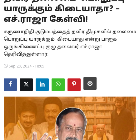
யாருக்கும் கிடையாதா? –
Business
எச்.ராஜா கேள்வி!
Crime
கருணாநிதி குடும்பத்தைத் தவிர திமுகவில் தலைமை
Tamilnadu
பொறுப்பு யாருக்கும் கிடையாது என்று பாஜக
ஒருங்கிணைப்பு குழு தலைவர் எச் ராஜா
National
தெரிவித்துள்ளார்.
World
Sep 29, 2024 - 18:05
Astrology
Spirituality
Weather
Politics