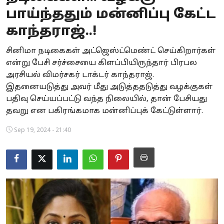
பாய்ந்ததும் மன்னிப்பு கேட்ட
Business
காந்தராஜ்..!
Crime
சினிமா நடிகைகள் அட்ஜெஸ்ட்மெண்ட் செய்கிறார்கள்
Tamilnadu
என்று பேசி சர்ச்சையை கிளப்பியிருந்தார் பிரபல
அரசியல் விமர்சகர் டாக்டர் காந்தராஜ்.
National
இதனையடுத்து அவர் மீது அடுத்ததடுத்து வழக்குகள்
பதிவு செய்யப்பட்டு வந்த நிலையில், தான் பேசியது
World
தவறு என பகிரங்கமாக மன்னிப்புக் கேட்டுள்ளார்.
Astrology
Sep 19, 2024 - 21:40
Spirituality
Weather
Politics