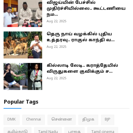
விஜய்யின் பேச்சில்
முதிர்ச்சியில்லை.. கூட்டணியை
நம...
Aug 22, 2025
தெரு நாய் வழக்கில் புதிய
உத்தரவு.. ராகுல் காந்தி வ...
Aug 22, 2025
கில்லாடி லேடி.. கராத்தேயில்
விருதுகளை குவிக்கும் ச...
Aug 22, 2025
Popular Tags
DMK
Chennai
சென்னை
திமுக
BJP
தமிழ்நாடு
Tamil Nadu
பாஜக
Tamil cinema