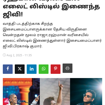
எலைட் லிஸ்டில் இணைந்த
Business
ஜிவி!
Crime
வாத்தி படத்திற்காக சிறந்த
Tamilnadu
இசையமைப்பாளருக்கான தேசிய விருதினை
வென்றதன் மூலம் ராஜா,ரஹ்மான் வரிசையில்
National
எலைட் லிஸ்டில் இணைந்துள்ளார் இசையமைப்பாளர்
ஜி.வி.பிரகாஷ் குமார்.
World
Aug 2, 2025 - 11:35
Astrology
Spirituality
Weather
Politics