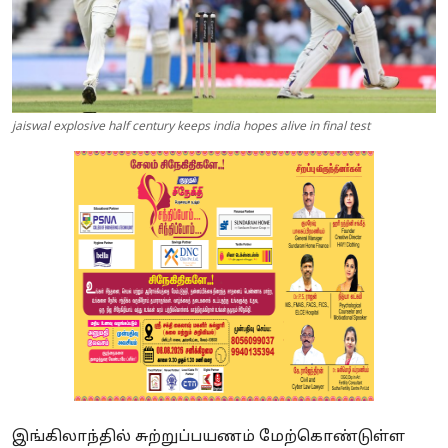
jaiswal explosive half century keeps india hopes alive in final test
இங்கிலாந்தில் சுற்றுப்பயணம் மேற்கொண்டுள்ள