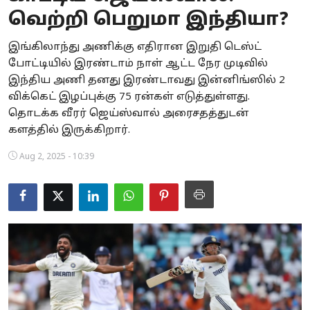
வெற்றி பெறுமா இந்தியா?
Business
இங்கிலாந்து அணிக்கு எதிரான இறுதி டெஸ்ட்
Crime
போட்டியில் இரண்டாம் நாள் ஆட்ட நேர முடிவில்
இந்திய அணி தனது இரண்டாவது இன்னிங்ஸில் 2
Tamilnadu
விக்கெட் இழப்புக்கு 75 ரன்கள் எடுத்துள்ளது.
National
தொடக்க வீரர் ஜெய்ஸ்வால் அரைசதத்துடன்
களத்தில் இருக்கிறார்.
World
Aug 2, 2025 - 10:39
Astrology
Spirituality
Weather
Politics