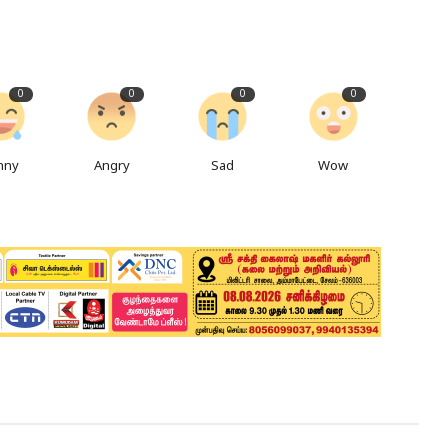
0
0
0
0
nny
Angry
Sad
Wow