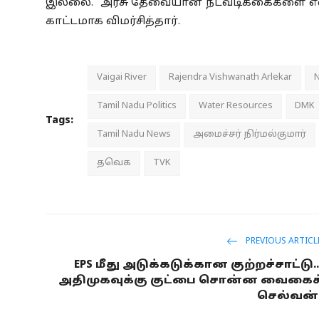
இல்லை. அரசு தேவையான நடவடிக்கைகளை எல்லா 
காட்டமாக விமர்சித்தார்.
Vaigai River
Rajendra Vishwanath Arlekar
N
Tamil Nadu Politics
Water Resources
DMK
Tags:
Tamil Nadu News
அமைச்சர் நிர்மல்குமார்
தவெக
TVK
PREVIOUS ARTICL
EPS மீது அடுக்கடுக்கான குற்றச்சாட்டு..
அதிமுகவுக்கு குட்பை சொன்ன வைகைச
செல்வன்