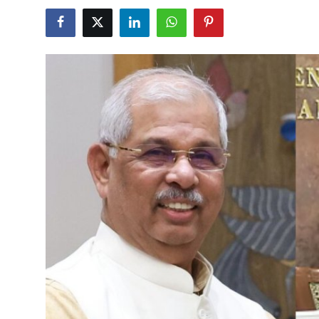
Business
Crime
Tamilnadu
National
World
Astrology
Spirituality
Weather
Politics