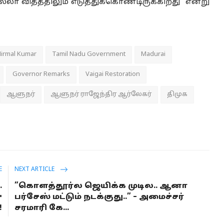
விதத்திலும் எடுத்துக்கொண்டிருக்கிறது” என்று
irmal Kumar
Tamil Nadu Government
Madurai
Governor Remarks
Vaigai Restoration
ஆளுநர்
ஆளுநர் ராஜேந்திர ஆர்லேகர்
திமுக
E
NEXT ARTICLE
.
”கொளத்தூர்ல ஜெயிக்க முடில.. ஆனா
்
பர்சேஸ் மட்டும் நடக்குது..” – அமைச்சர்
!
சரமாரி கே...