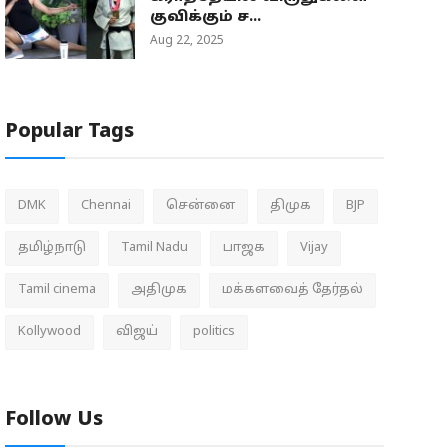
குவிக்கும் ச...
Aug 22, 2025
Popular Tags
DMK
Chennai
சென்னை
திமுக
BJP
தமிழ்நாடு
Tamil Nadu
பாஜக
Vijay
Tamil cinema
அதிமுக
மக்களவைத் தேர்தல்
Kollywood
விஜய்
politics
Follow Us