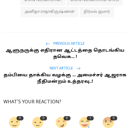
anitha radhakrishnan
anitha radhakrishnan arrest
அனிதா ராதாகிருஷ்ணன்
நிர்மல் குமார்
PREVIOUS ARTICLE
ஆளுநருக்கு எதிரான ஆட்டத்தை தொடங்கிய
தவெக... !
NEXT ARTICLE
தம்பியை தாக்கிய வழக்கு ... அமைச்சர் ஆஜராக
நீதிமன்றம் உத்தரவு..!
WHAT'S YOUR REACTION?
0
0
0
1
0