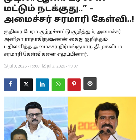
மட்டும் நடக்குது..” –
Business
அமைச்சர் சரமாரி கேள்வி..!
Crime
குதிரை பேரம் குற்றச்சாட்டு குறித்தும், அமைச்சர்
Tamilnadu
அனிதா ராதாகிருஷ்ணன் கைது குறித்தும்
பதிலளித்த அமைச்சர் நிர்மல்குமார், திமுகவிடம்
National
சரமாரி கேள்விகளை எழுப்பினார்.
World
Jul 3, 2026 - 19:00
Jul 3, 2026 - 19:07
Astrology
Spirituality
Weather
Politics