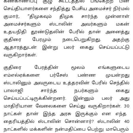
கண்காணிப்பு குழு கூட்டத்தில் பங்கேற்ற பின்
செய்தியாளர்களை சந்தித்து பேசிய அமைச்சர் நிர்மல்
குமார்
, “
திமுகவும் திமுக சார்ந்த முன்னாள்
அமைச்சர்களும் ஸ்டாலின் அவர்களும் மகன்
உதயநிதி தூண்டுதலின் பேரில் தான் அனைத்து
குதிரை பேரமும் நடைபெறுகிறது
.
அதற்கு
ஆதாரத்துடன் இன்று பலர் கைது செய்யப்பட்டு
வருகிறார்கள்
.
குதிரை பேரத்தின் மூலம் எங்களுடைய
எம்எல்ஏக்களை பர்சேஸ் பண்ண முயன்றது
ஸ்டாலினும் அவருடைய உத்தரவின் பேரில் செந்தில்
பாலாஜி சார்ந்த நபர்களும் கைது
செய்யப்பட்டிருக்கின்றனர்
.
இன்னும் பலர் அது
மாதிரியான வேலைகளை செய்து வருகிறார்கள்
.
30
நாட்கள் தான் இந்த அரசு இருக்கும் என எந்த
தைரியத்தில் ஸ்டாலின் சொன்னார்
?
ஸ்டாலின்
40
நாட்களில் மக்களின் நன்மதிப்பை பெற்று மாபெரும்