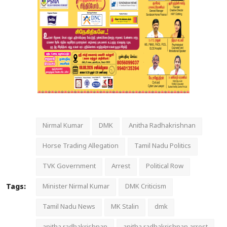
Nirmal Kumar
DMK
Anitha Radhakrishnan
Horse Trading Allegation
Tamil Nadu Politics
TVK Government
Arrest
Political Row
Tags:
Minister Nirmal Kumar
DMK Criticism
Tamil Nadu News
MK Stalin
dmk