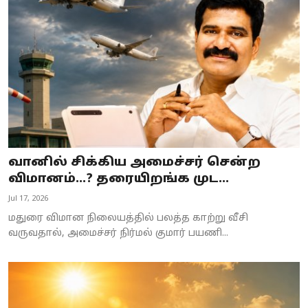
Business
Crime
Tamilnadu
National
World
வானில் சிக்கிய அமைச்சர் சென்ற
Astrology
விமானம்...? தரையிறங்க முட...
Jul 17, 2026
Spirituality
மதுரை விமான நிலையத்தில் பலத்த காற்று வீசி
Weather
வருவதால், அமைச்சர் நிர்மல் குமார் பயணி...
Politics