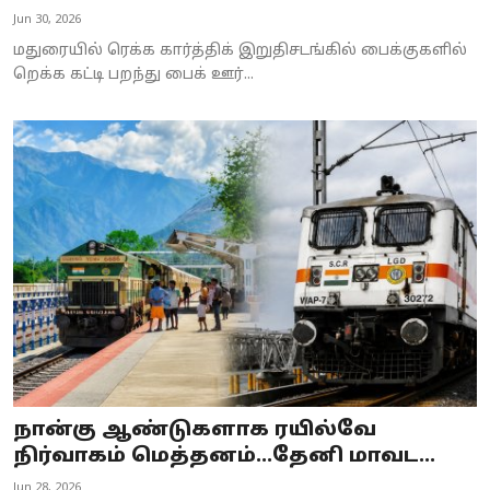
Jun 30, 2026
மதுரையில் ரெக்க கார்த்திக் இறுதிசடங்கில் பைக்குகளில்
றெக்க கட்டி பறந்து பைக் ஊர்...
நான்கு ஆண்டுகளாக ரயில்வே
நிர்வாகம் மெத்தனம்...தேனி மாவட...
Jun 28, 2026