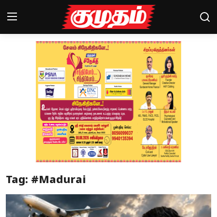
Home
Magazines
Games
Cinema
Videos
Health
Tag: #Madurai
Sports
Special Story