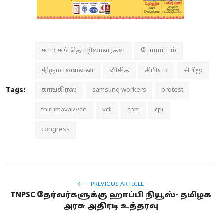
சாம் சங் தொழிலாளர்கள்
போராட்டம்
திருமாவளவன்
விசிக
சிபிஎம்
சிபிஐ
Tags:
காங்கிரஸ்
samsung workers
protest
thirumavalavan
vck
cpm
cpi
congress
PREVIOUS ARTICLE
TNPSC தேர்வர்களுக்கு ஹாப்பி நியூஸ்- தமிழக
அரசு அதிரடி உத்தரவு