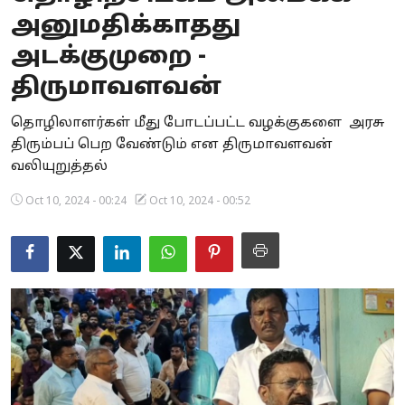
அனுமதிக்காதது
Business
அடக்குமுறை -
Crime
திருமாவளவன்
Tamilnadu
தொழிலாளர்கள் மீது போடப்பட்ட வழக்குகளை அரசு
திரும்பப் பெற வேண்டும் என திருமாவளவன்
National
வலியுறுத்தல்
World
Oct 10, 2024 - 00:24
Oct 10, 2024 - 00:52
Astrology
Spirituality
Weather
Politics