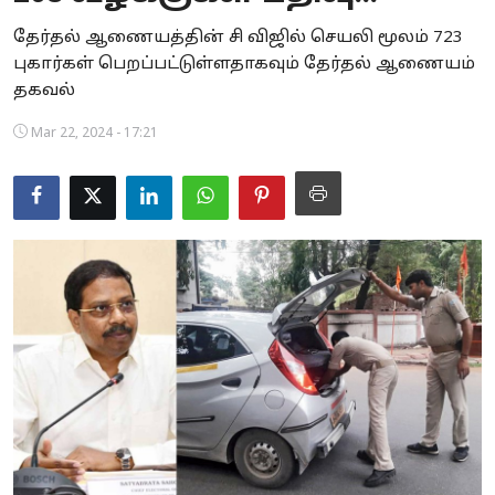
Business
தேர்தல் ஆணையத்தின் சி விஜில் செயலி மூலம் 723
புகார்கள் பெறப்பட்டுள்ளதாகவும் தேர்தல் ஆணையம்
Crime
தகவல்
Tamilnadu
Mar 22, 2024 - 17:21
National
World
Astrology
Spirituality
Weather
Politics