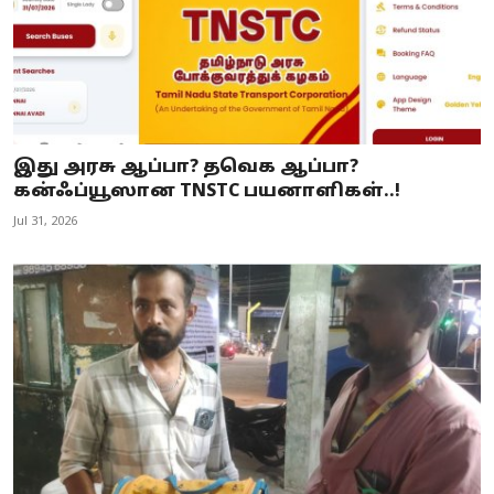
இது அரசு ஆப்பா? தவெக ஆப்பா?
கன்ஃப்யூஸான TNSTC பயனாளிகள்..!
Jul 31, 2026