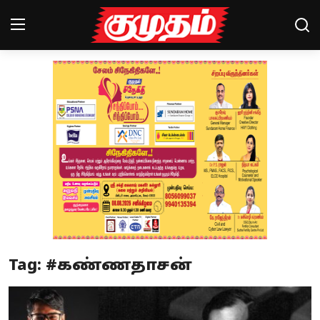
Home
Magazines
Games
Cinema
Videos
Health
Tag: #கண்ணதாசன்
Sports
Special Story