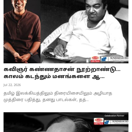
Business
Crime
Tamilnadu
National
World
கவிஞர் கண்ணதாசன் நூற்றாண்டு...
Astrology
காலம் கடந்தும் மனங்களை ஆ...
Jul 22, 2026
Spirituality
தமிழ் இலக்கியத்திலும் திரையிசையிலும் அழியாத
Weather
முத்திரை பதித்து, தனது பாடல்கள், தத்...
Politics