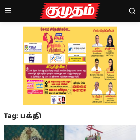
Home
Magazines
Games
Cinema
Videos
Health
Tag: பக்தி
Sports
Special Story