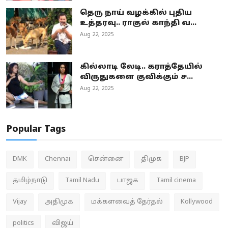
தெரு நாய் வழக்கில் புதிய
உத்தரவு.. ராகுல் காந்தி வ...
Aug 22, 2025
கில்லாடி லேடி.. கராத்தேயில்
விருதுகளை குவிக்கும் ச...
Aug 22, 2025
Popular Tags
DMK
Chennai
சென்னை
திமுக
BJP
தமிழ்நாடு
Tamil Nadu
பாஜக
Tamil cinema
Vijay
அதிமுக
மக்களவைத் தேர்தல்
Kollywood
politics
விஜய்