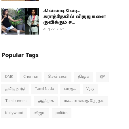
கில்லாடி லேடி..
கராத்தேயில் விருதுகளை
குவிக்கும் ச...
Aug 22, 2025
Popular Tags
DMK
Chennai
சென்னை
திமுக
BJP
தமிழ்நாடு
Tamil Nadu
பாஜக
Vijay
Tamil cinema
அதிமுக
மக்களவைத் தேர்தல்
Kollywood
விஜய்
politics