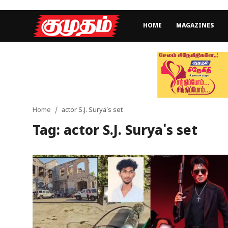
HOME
MAGAZINES
Home
Magazines
Games
Home
actor S.J. Surya's set
Tag: actor S.J. Surya's set
Cinema
Videos
Health
Sports
Special Story