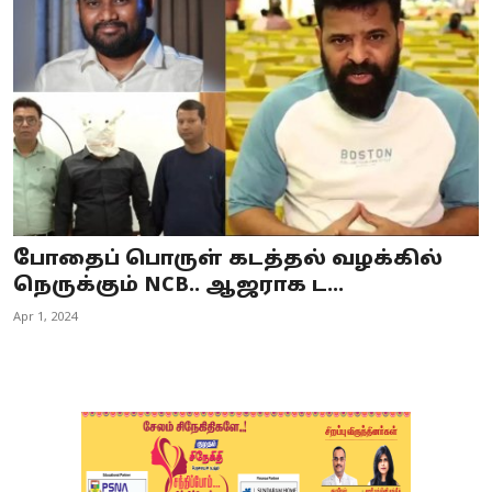
Business
Crime
Tamilnadu
National
World
போதைப் பொருள் கடத்தல் வழக்கில்
Astrology
நெருக்கும் NCB.. ஆஜராக ட...
Apr 1, 2024
Spirituality
Weather
Politics