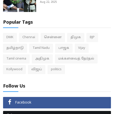
Aug 22, 2025
Popular Tags
DMK
Chennai
சென்னை
திமுக
BJP
தமிழ்நாடு
Tamil Nadu
பாஜக
Vijay
Tamil cinema
அதிமுக
மக்களவைத் தேர்தல்
Kollywood
விஜய்
politics
Follow Us
Facebook