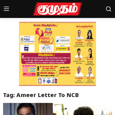
Home
Magazines
Games
Cinema
Videos
Health
Tag: Ameer Letter To NCB
Sports
Special Story