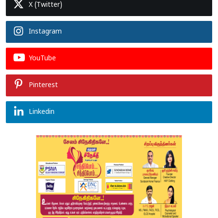
X (Twitter)
Instagram
YouTube
Pinterest
Linkedin