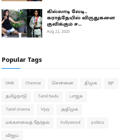
கில்லாடி லேடி..
கராத்தேயில் விருதுகளை
குவிக்கும் ச...
Aug 22, 2025
Popular Tags
DMK
Chennai
சென்னை
திமுக
BJP
தமிழ்நாடு
Tamil Nadu
பாஜக
Tamil cinema
Vijay
அதிமுக
மக்களவைத் தேர்தல்
Kollywood
politics
விஜய்