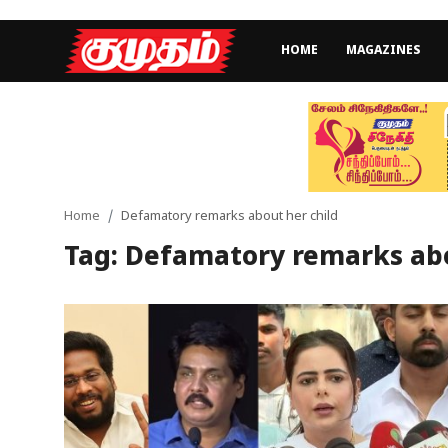
HOME
MAGAZINES
Home
Magazines
Games
Home
Defamatory remarks about her child
Tag: Defamatory remarks abo
Cinema
Videos
Health
Sports
Special Story