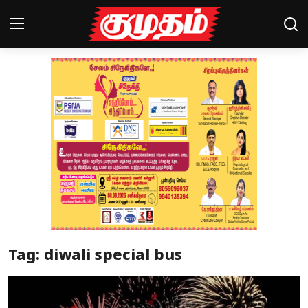
Home
Magazines
Games
Cinema
Videos
Health
Tag: diwali special bus
Sports
Special Story