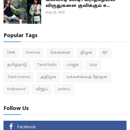
கில்லாடி லேடி.. கராத்தேயில்
விருதுகளை குவிக்கும் ச...
Aug 22, 2025
Popular Tags
DMK
Chennai
சென்னை
திமுக
BJP
தமிழ்நாடு
Tamil Nadu
பாஜக
Vijay
Tamil cinema
அதிமுக
மக்களவைத் தேர்தல்
Kollywood
விஜய்
politics
Follow Us
Facebook