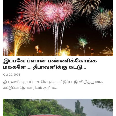
Business
Crime
Tamilnadu
National
World
இப்பவே ப்ளான் பண்ணிக்கோங்க
Astrology
மக்களே.... தீபாவளிக்கு கட்டு...
Oct 20, 2024
Spirituality
தீபாவளிக்கு பட்டாசு வெடிக்க கட்டுப்பாடு விதித்து மாசு
Weather
கட்டுப்பாட்டு வாரியம் அறிவ...
Politics