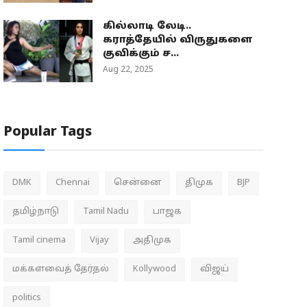
கில்லாடி லேடி..
கராத்தேயில் விருதுகளை
குவிக்கும் ச...
Aug 22, 2025
Popular Tags
DMK
Chennai
சென்னை
திமுக
BJP
தமிழ்நாடு
Tamil Nadu
பாஜக
Tamil cinema
Vijay
அதிமுக
மக்களவைத் தேர்தல்
Kollywood
விஜய்
politics