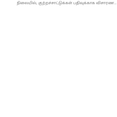
நிலையில், குற்றச்சாட்டுக்கள் பதிவுக்காக விசாரண...
Business
Crime
Tamilnadu
National
World
Astrology
Spirituality
Weather
Politics