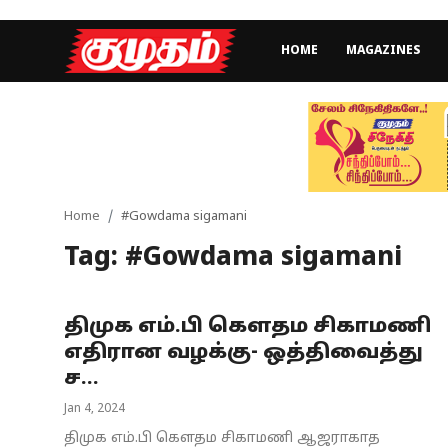
HOME
MAGAZINES
Home
Magazines
Games
Home
#Gowdama sigamani
Tag: #Gowdama sigamani
Cinema
Videos
திமுக எம்.பி கெளதம சிகாமணி
Health
எதிரான வழக்கு- ஒத்திவைத்து
ச...
Sports
Jan 4, 2024
Special Story
திமுக எம்.பி கௌதம சிகாமணி ஆஜராகாத