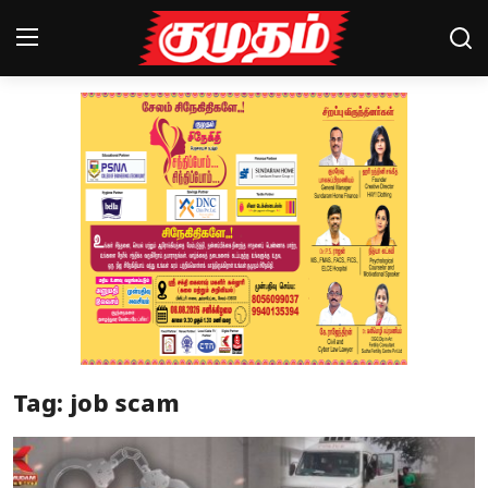
Home
Magazines
Games
Cinema
Videos
Health
Tag: job scam
Sports
Special Story