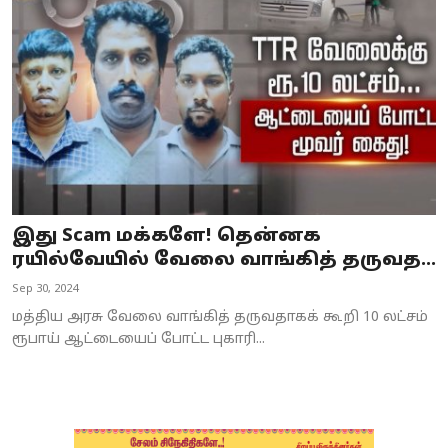
Business
Crime
Tamilnadu
National
World
இது Scam மக்களே! தென்னக
Astrology
ரயில்வேயில் வேலை வாங்கித் தருவத...
Sep 30, 2024
Spirituality
மத்திய அரசு வேலை வாங்கித் தருவதாகக் கூறி 10 லட்சம்
Weather
ரூபாய் ஆட்டையைப் போட்ட புகாரி...
Politics